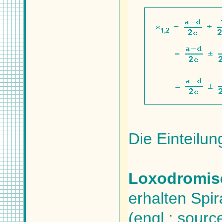
Die Einteilun
Loxodromis
erhalten Spi
(engl.: source