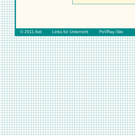
© 2011
Asti
Links für Unterricht
PoVRay-Site