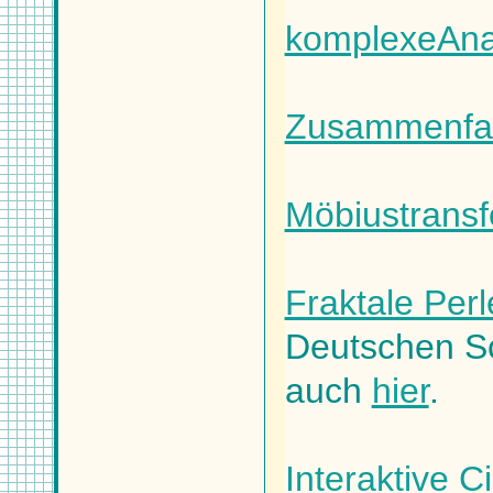
komplexeAnal
Zusammenfas
Möbiustransf
Fraktale Per
Deutschen Sc
auch
hier
.
Interaktive C