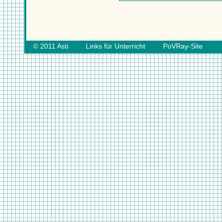
© 2011
Asti
Links für Unterricht
PoVRay-Site