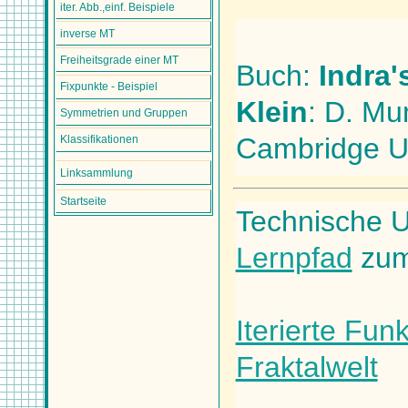
iter. Abb.,einf. Beispiele
inverse MT
Freiheitsgrade einer MT
Buch:
Indra'
Fixpunkte - Beispiel
Klein
: D. Mu
Symmetrien und Gruppen
Cambridge Un
Klassifikationen
Linksammlung
Startseite
Technische U
Lernpfad
zum
Iterierte Fun
Fraktalwelt